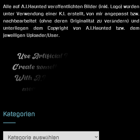
Alle auf A.I.Haunted veröffentlichten Bilder (inkl. Logo) wurden
unter Verwendung einer K.I. erstellt, von mir angepasst bzw.
nachbearbeitet (ohne deren Originalität zu verändern) und
unterliegen dem Copyright von A.I.Haunted bzw. dem
jeweiligen Uploader/User.
Use Artificial Intelligence wisely !
Create something useful or stunning.
With A.I. you can create beautiful,
meaningful and emotional Art.
Kategorien
Kategorien