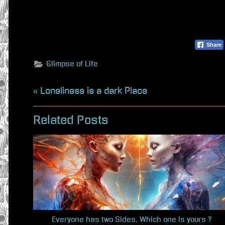
Share
Glimpse of Life
Beitragsnavigation
P
Loneliness is a dark Place
r
Related Posts
e
v
i
o
u
s
P
Everyone has two Sides. Which one is yours ?
o