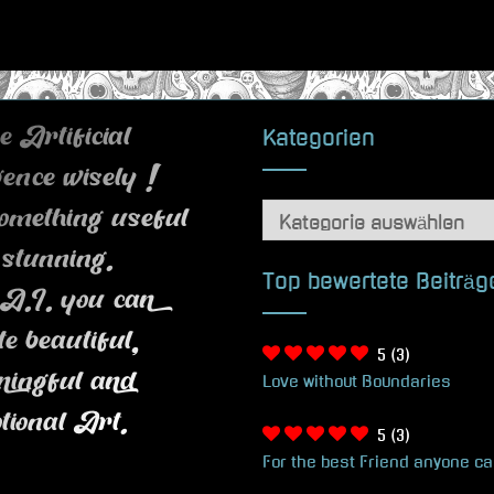
Kategorien
 Artificial
igence wisely !
Kategorien
omething useful
 stunning.
Top bewertete Beiträg
A.I. you can
te beautiful,
5
(3)
Love without Boundaries
ningful and
tional Art.
5
(3)
For the best Friend anyone c