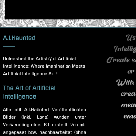
s
t
:
A.I.Haunted
Use
Intell
Unleashed the Artistry of Artificial
Create s
Intelligence: Where Imagination Meets
or
Artificial Intelligence Art !
With 
The Art of Artificial
crea
Intelligence
mea
Alle auf A.I.Haunted veröffentlichten
emo
Bilder (inkl. Logo) wurden unter
Verwendung einer K.I. erstellt, von mir
angepasst bzw. nachbearbeitet (ohne