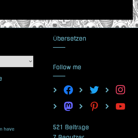
Übersetzen
Follow me
e
facebook
twitter
instagram
mastodon
pinterest
youtube
521 Beiträge
an have
7 Benutzer