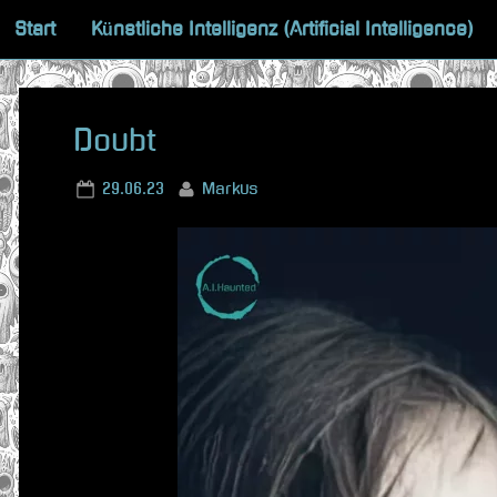
Skip
Start
Künstliche Intelligenz (Artificial Intelligence)
to
content
Doubt
Posted
By
29.06.23
Markus
on