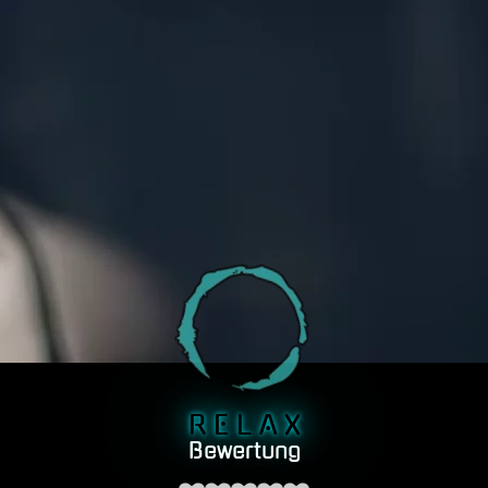
R E L A X
Bewertung