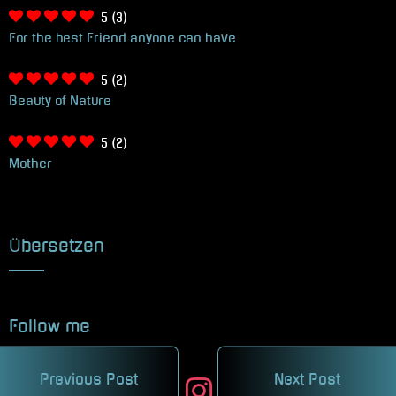
5
(3)
For the best Friend anyone can have
5
(2)
Beauty of Nature
5
(2)
Mother
Übersetzen
Follow me
Previous Post
Next Post
facebook
twitter
instagram
mastodon
pinterest