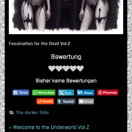
Fascination for the Devil Vol.2
Bewertung
Bisher keine Bewertungen
WhatsApp
Pinterest
Post
Share
Share
Tumblr
Reddit
Email
The darker Side
Beitragsnavigation
P
Welcome to the Underworld Vol.2