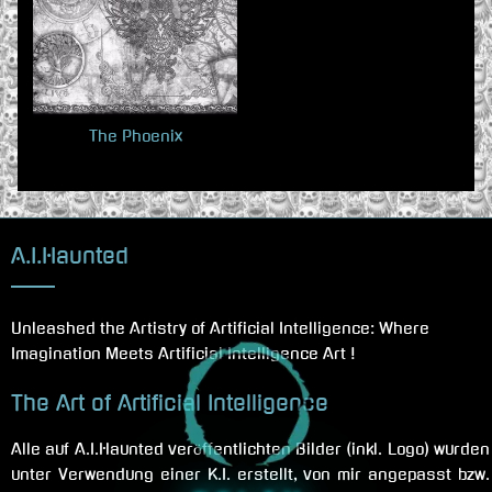
o
o
u
s
s
t
P
:
o
The Phoenix
s
t
:
A.I.Haunted
Unleashed the Artistry of Artificial Intelligence: Where
Imagination Meets Artificial Intelligence Art !
The Art of Artificial Intelligence
Alle auf A.I.Haunted veröffentlichten Bilder (inkl. Logo) wurden
unter Verwendung einer K.I. erstellt, von mir angepasst bzw.