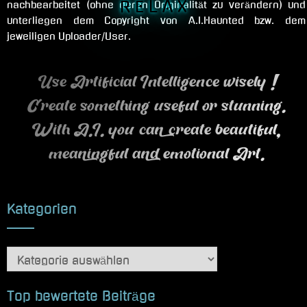
R E L A X
nachbearbeitet (ohne deren Originalität zu verändern) und
unterliegen dem Copyright von A.I.Haunted bzw. dem
jeweiligen Uploader/User.
Use Artificial Intelligence wisely !
Create something useful or stunning.
With A.I. you can create beautiful,
meaningful and emotional Art.
Kategorien
Kategorien
Top bewertete Beiträge