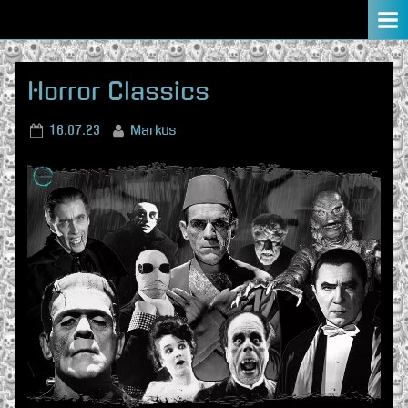
Skip
to
content
Horror Classics
Posted
By
16.07.23
Markus
on