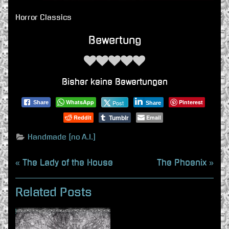
Horror Classics
Bewertung
Bisher keine Bewertungen
WhatsApp
Pinterest
Post
Share
Share
Tumblr
Reddit
Email
Handmade [no A.I.]
Beitragsnavigation
P
N
The Lady of the House
The Phoenix
r
e
e
x
Related Posts
v
t
i
P