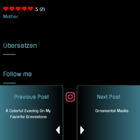
5
(2)
Mother
Übersetzen
Follow me
facebook
twitter
instagram
mastodon
pinterest
Previous Post
Next Post
A Colorful Evening On My
Ornamental Masks
youtube
Favorite Gravestone
521 Beiträge