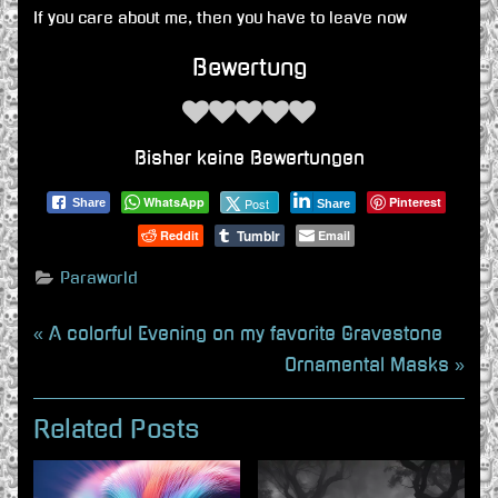
If you care about me, then you have to leave now
Bewertung
Bisher keine Bewertungen
WhatsApp
Pinterest
Post
Share
Share
Tumblr
Reddit
Email
Paraworld
Beitragsnavigation
P
A colorful Evening on my favorite Gravestone
r
N
Ornamental Masks
e
e
v
x
Related Posts
i
t
o
P