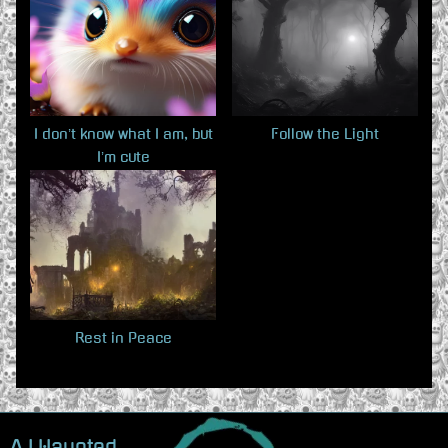
u
o
s
s
P
t
o
:
s
I don’t know what I am, but
Follow the Light
I’m cute
t
:
Rest in Peace
A.I.Haunted