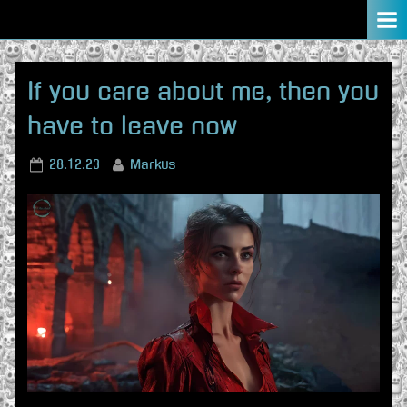
Skip
to
content
If you care about me, then you
have to leave now
Posted
By
28.12.23
Markus
on