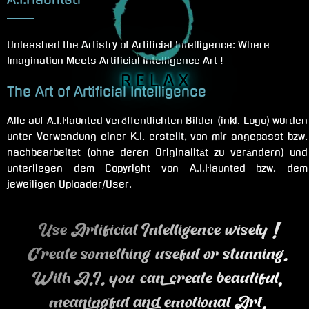
Unleashed the Artistry of Artificial Intelligence: Where
Imagination Meets Artificial Intelligence Art !
R E L A X
The Art of Artificial Intelligence
Alle auf A.I.Haunted veröffentlichten Bilder (inkl. Logo) wurden
unter Verwendung einer K.I. erstellt, von mir angepasst bzw.
nachbearbeitet (ohne deren Originalität zu verändern) und
unterliegen dem Copyright von A.I.Haunted bzw. dem
jeweiligen Uploader/User.
Use Artificial Intelligence wisely !
Create something useful or stunning.
With A.I. you can create beautiful,
meaningful and emotional Art.