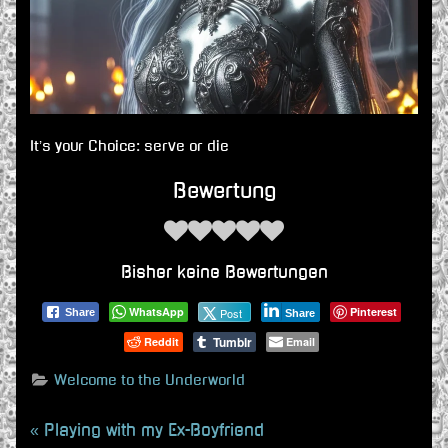
It’s your Choice: serve or die
Bewertung
Bisher keine Bewertungen
WhatsApp
Pinterest
Post
Share
Share
Tumblr
Reddit
Email
Welcome to the Underworld
Beitragsnavigation
P
Playing with my Ex-Boyfriend