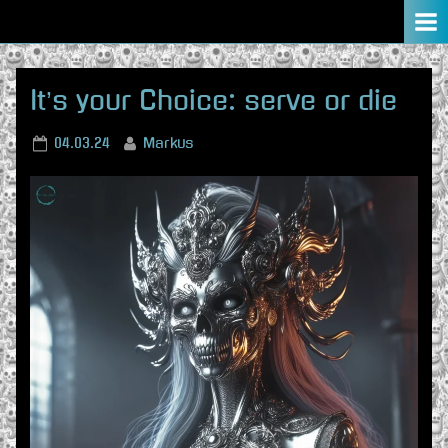
Skip
to
content
It’s your Choice: serve or die
Posted
By
04.03.24
Markus
on