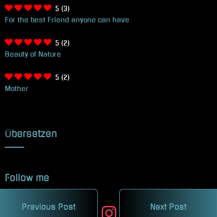
5
(3)
For the best Friend anyone can have
5
(2)
Beauty of Nature
5
(2)
Mother
Übersetzen
Follow me
Previous Post
Next Post
facebook
twitter
instagram
mastodon
pinterest