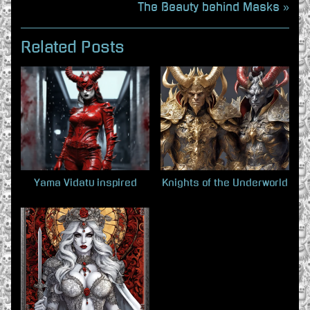
r
N
The Beauty behind Masks
e
e
v
x
Related Posts
i
t
o
P
u
o
s
s
P
t
o
:
s
Yama Vidatu inspired
Knights of the Underworld
t
: