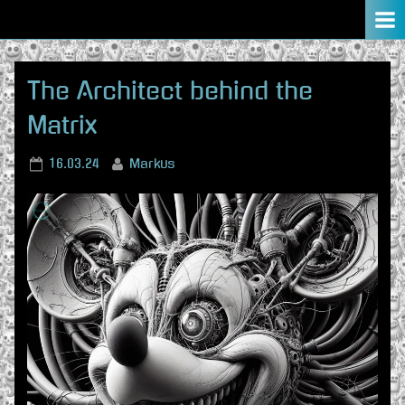
Skip
to
content
The Architect behind the
Matrix
Posted
By
16.03.24
Markus
on