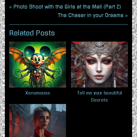
Beitragsnavigation
P
Photo Shoot with the Girls at the Mall (Part 2)
r
N
The Chaser in your Dreams
e
e
v
x
Related Posts
i
t
o
P
u
o
s
s
P
t
o
:
s
Xenomouse
Tell me your beautiful
Secrets
t
: