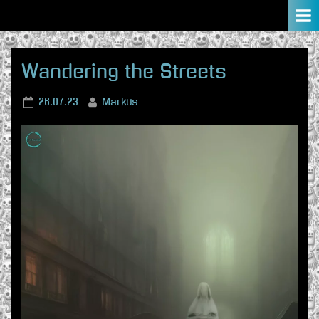
Skip
to
content
Wandering the Streets
Posted
By
26.07.23
Markus
on