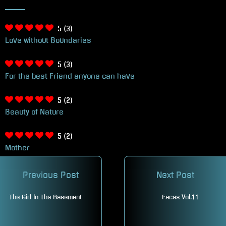
5
(3)
Love without Boundaries
5
(3)
For the best Friend anyone can have
5
(2)
Beauty of Nature
5
(2)
Mother
Previous Post
Next Post
Übersetzen
The Girl In The Basement
Faces Vol.11