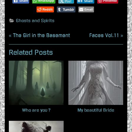
WhatsApp
Pinterest
Post
Share
Share
Tumblr
Reddit
Email
Ghosts and Spirits
Beitragsnavigation
P
N
The Girl in the Basement
Faces Vol.11
r
e
e
x
Related Posts
v
t
i
P
o
o
u
s
s
t
P
:
o
Who are you ?
My beautiful Bride
s
t