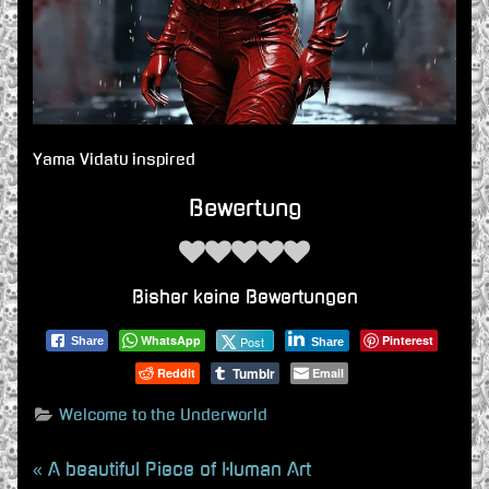
Yama Vidatu inspired
Bewertung
Bisher keine Bewertungen
WhatsApp
Pinterest
Post
Share
Share
Tumblr
Reddit
Email
Welcome to the Underworld
Beitragsnavigation
P
A beautiful Piece of Human Art