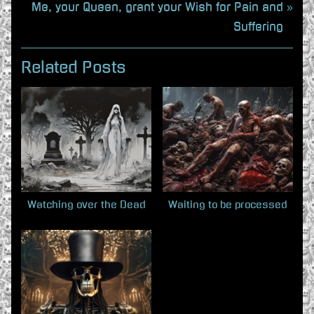
r
N
Me, your Queen, grant your Wish for Pain and
e
e
Suffering
v
x
i
t
Related Posts
o
P
u
o
s
s
P
t
o
:
s
t
Watching over the Dead
Waiting to be processed
: