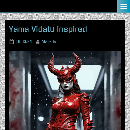
Skip
to
content
Yama Vidatu inspired
Posted
By
10.03.24
Markus
on