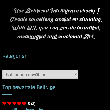
Use Artificial Intelligence wisely !
Create something useful or stunning.
With A.I. you can create beautiful,
meaningful and emotional Art.
Kategorien
Kategorien
Top bewertete Beiträge
5
(3)
Love without Boundaries