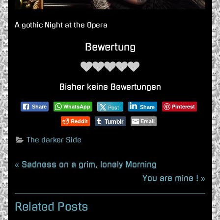
A gothic Night at the Opera
Bewertung
Bisher keine Bewertungen
WhatsApp
Pinterest
Post
Share
Share
Tumblr
Reddit
Email
The darker Side
Beitragsnavigation
P
Sadness on a grim, lonely Morning
r
N
You are mine !
e
e
v
x
Related Posts
i
t