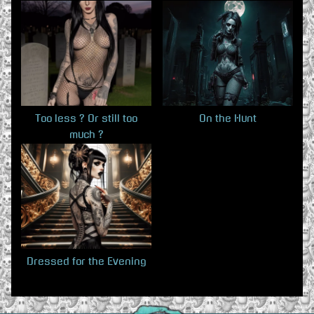
o
P
u
o
s
s
P
t
o
:
s
Too less ? Or still too
On the Hunt
much ?
t
:
Dressed for the Evening