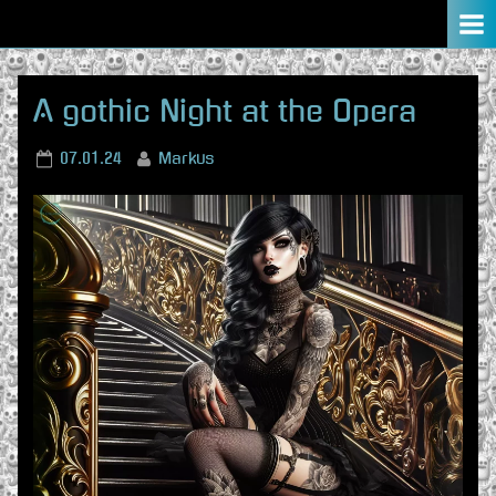
Skip
to
content
A gothic Night at the Opera
Posted
By
07.01.24
Markus
on