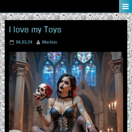
Skip
to
content
I love my Toys
Posted
By
04.03.24
Markus
on