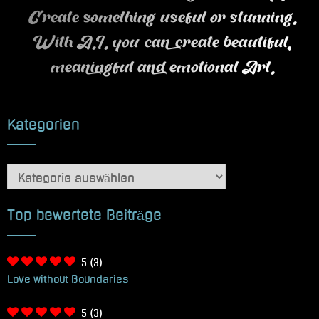
Create something useful or stunning.
With A.I. you can create beautiful,
meaningful and emotional Art.
Kategorien
Kategorien
Top bewertete Beiträge
5
(3)
Love without Boundaries
5
(3)