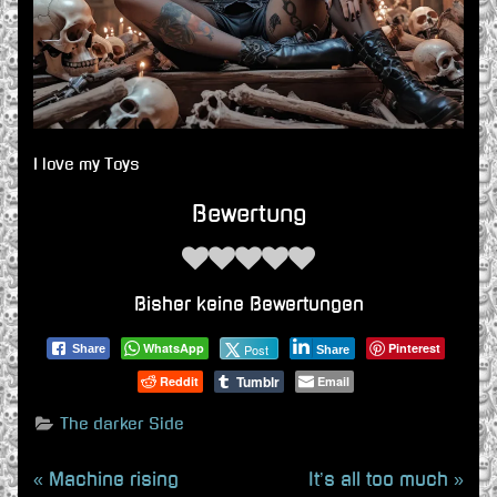
I love my Toys
Bewertung
Bisher keine Bewertungen
WhatsApp
Pinterest
Post
Share
Share
Tumblr
Reddit
Email
The darker Side
Beitragsnavigation
P
N
Machine rising
It’s all too much