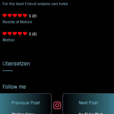
For the best Friend anyone can have
5
(2)
Beauty of Nature
5
(2)
Mother
Übersetzen
Follow me
Previous Post
Next Post
facebook
twitter
instagram
mastodon
pinterest