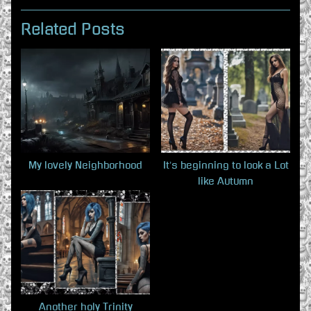
r
e
e
x
Related Posts
v
t
i
P
o
o
u
s
s
t
P
:
o
My lovely Neighborhood
It’s beginning to look a Lot
like Autumn
s
t
:
Another holy Trinity