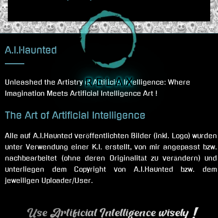
A.I.Haunted
R E L A X
Unleashed the Artistry of Artificial Intelligence: Where
Imagination Meets Artificial Intelligence Art !
The Art of Artificial Intelligence
Alle auf A.I.Haunted veröffentlichten Bilder (inkl. Logo) wurden
unter Verwendung einer K.I. erstellt, von mir angepasst bzw.
nachbearbeitet (ohne deren Originalität zu verändern) und
unterliegen dem Copyright von A.I.Haunted bzw. dem
jeweiligen Uploader/User.
Use Artificial Intelligence wisely !