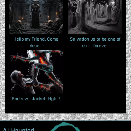
u
o
s
s
P
t
o
:
s
Hello my Friend. Come
Salvation us or be one of
closer !
us … forever
t
:
Boots vs. Jacket: Fight !
A.I.Haunted