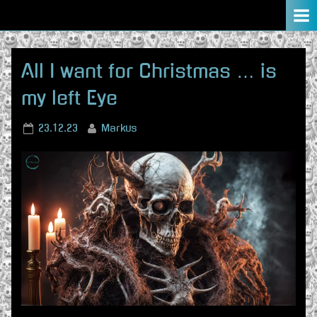
Skip
to
content
All I want for Christmas … is
my left Eye
Posted
By
23.12.23
Markus
on