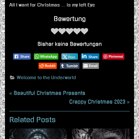
All I want for Christmas … is my left Eye
Bewertung
Bisher keine Bewertungen
WhatsApp
Pinterest
Post
Share
Share
Tumblr
Reddit
Email
Welcome to the Underworld
Beitragsnavigation
P
Beautiful Christmas Presents
r
N
Crappy Christmas 2023
e
e
v
x
Related Posts
i
t
o
P