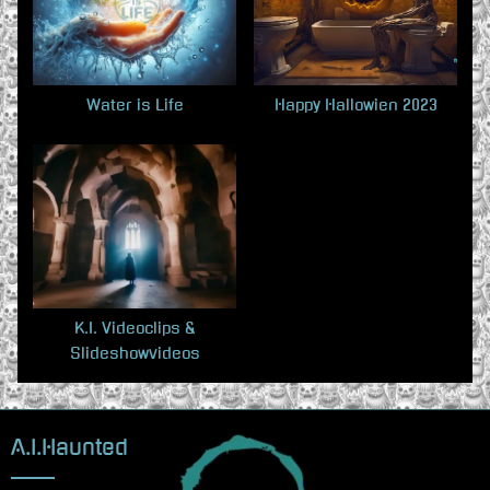
s
s
P
t
o
:
s
Water is Life
Happy Hallowien 2023
t
:
K.I. Videoclips &
Slideshowvideos
A.I.Haunted