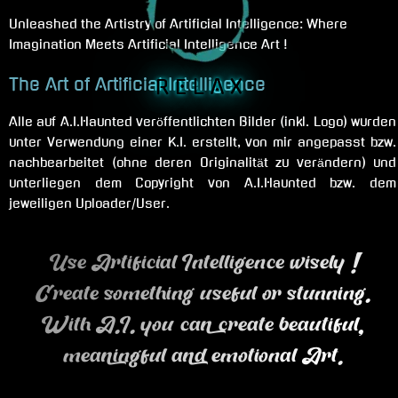
Unleashed the Artistry of Artificial Intelligence: Where
Imagination Meets Artificial Intelligence Art !
The Art of Artificial Intelligence
R E L A X
Alle auf A.I.Haunted veröffentlichten Bilder (inkl. Logo) wurden
unter Verwendung einer K.I. erstellt, von mir angepasst bzw.
nachbearbeitet (ohne deren Originalität zu verändern) und
unterliegen dem Copyright von A.I.Haunted bzw. dem
jeweiligen Uploader/User.
Use Artificial Intelligence wisely !
Create something useful or stunning.
With A.I. you can create beautiful,
meaningful and emotional Art.