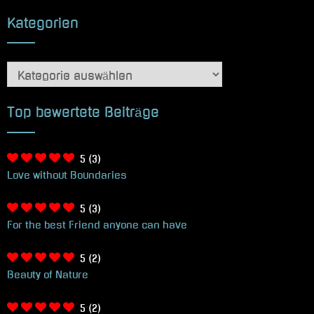
Kategorien
Kategorien
Top bewertete Beiträge
5
(3)
Love without Boundaries
5
(3)
For the best Friend anyone can have
5
(2)
Beauty of Nature
5
(2)