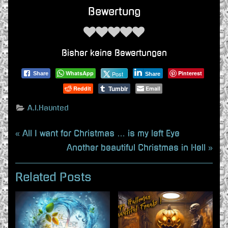
Bewertung
Bisher keine Bewertungen
WhatsApp
Pinterest
Post
Share
Share
Tumblr
Reddit
Email
A.I.Haunted
Beitragsnavigation
P
All I want for Christmas … is my left Eye
r
N
Another beautiful Christmas in Hell
e
e
v
x
Related Posts
i
t
o
P
u
o