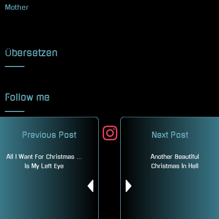
Mother
Übersetzen
Follow me
facebook
twitter
instagram
mastodon
pinterest
Previous Post
Next Post
youtube
All I Want For Christmas …
Another Beautiful
Is My Left Eye
Christmas In Hell
521 Beiträge
7 Benutzer