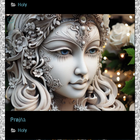
Holy
Prajñā
Holy