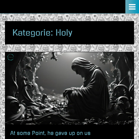
Skip
to
content
Kategorie:
Holy
At some Point, he gave up on us