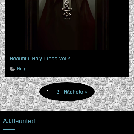
Beautiful Holy Cross Vol.2
Holy
Seitennummerierung
der
1
2
Nächste
Beiträge
A.I.Haunted