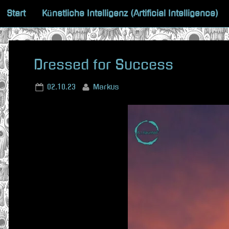
Skip
Start
Künstliche Intelligenz (Artificial Intelligence)
to
content
Dressed for Success
Posted
By
02.10.23
Markus
on