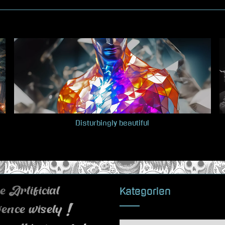
Disturbingly beautiful
Kategorien
 Artificial
igence wisely !
Kategorien