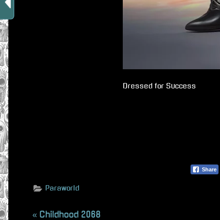
Dressed for Success
Share
Paraworld
Beitragsnavigation
P
Childhood 2068