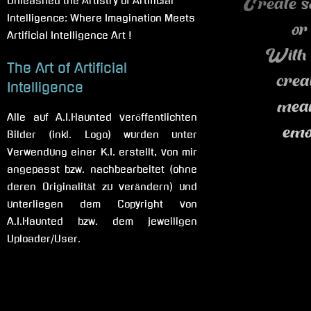
Unleashed the Artistry of Artificial
Create s
Intelligence: Where Imagination Meets
or
Artificial Intelligence Art !
With 
The Art of Artificial
crea
Intelligence
mea
Alle auf A.I.Haunted veröffentlichten
emo
Bilder (inkl. Logo) wurden unter
Verwendung einer K.I. erstellt, von mir
angepasst bzw. nachbearbeitet (ohne
deren Originalität zu verändern) und
unterliegen dem Copyright von
A.I.Haunted bzw. dem jeweiligen
Uploader/User.