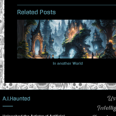
r
Related Posts
e
v
i
o
u
s
P
In another World
o
s
t
:
A.I.Haunted
Use
Intell