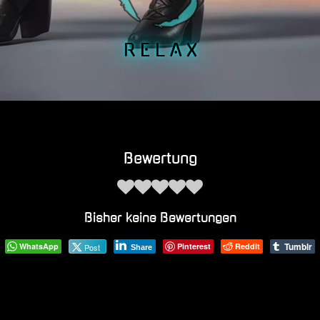
R E L A X
Bewertung
Bisher keine Bewertungen
Tumblr
WhatsApp
Pinterest
Reddit
Post
Share