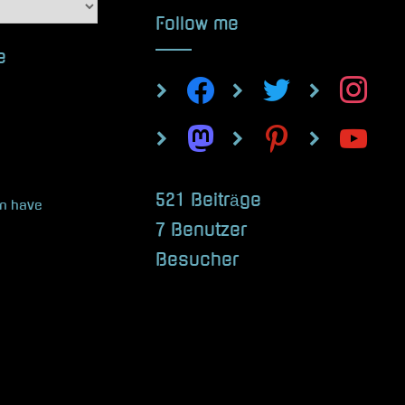
Follow me
e
facebook
twitter
instagram
mastodon
pinterest
youtube
521 Beiträge
an have
7 Benutzer
Besucher