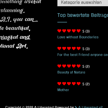
omething useful
 stunning.
Top bewertete Beiträg
A.I. you can
te beautiful,
5
(3)
Love without Boundaries
ningful and
tional Art.
5
(3)
For the best Friend anyone c
5
(2)
Beauty of Nature
5
(2)
Mother
Copyright © 2026 A.I.Haunted.
Powered by
A.I.Haunted v2