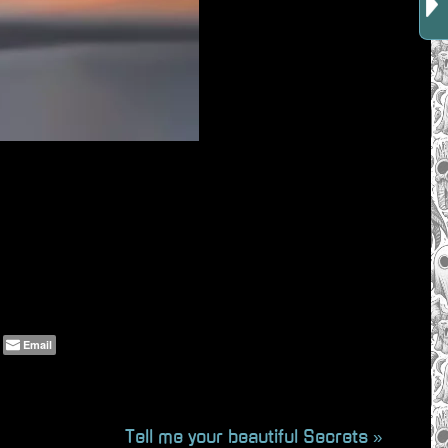
Email
N
Tell me your beautiful Secrets