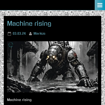
Skip
to
content
Machine rising
Posted
By
03.03.24
Markus
on
Machine rising