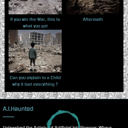
s
t
P
:
o
If you win the War, this is
Aftermath
what you get
s
t
:
Can you explain to a Child
why it lost everything ?
A.I.Haunted
Unleashed the Artistry of Artificial Intelligence: Where