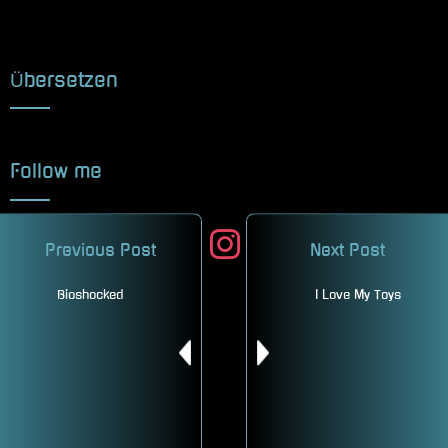
Übersetzen
Follow me
facebook
twitter
instagram
mastodon
pinterest
Previous Post
Next Post
youtube
Bioshocked
I Love My Toys
521 Beiträge
7 Benutzer
Besucher