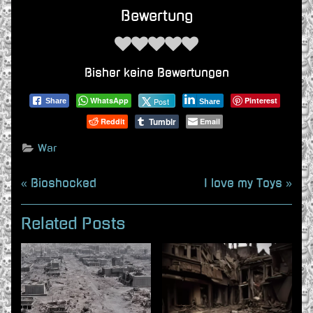
Bewertung
Bisher keine Bewertungen
WhatsApp
Pinterest
Post
Share
Share
Tumblr
Reddit
Email
War
Beitragsnavigation
P
N
Bioshocked
I love my Toys
r
e
e
x
Related Posts
v
t
i
P
o
o
u
s